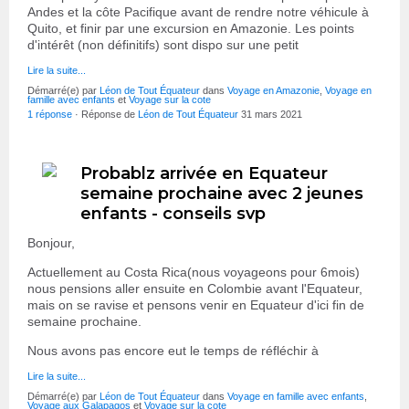
Andes et la côte Pacifique avant de rendre notre véhicule à
Quito, et finir par une excursion en Amazonie. Les points
d'intérêt (non définitifs) sont dispo sur une petit
Lire la suite...
Démarré(e) par
Léon de Tout Équateur
dans
Voyage en Amazonie
,
Voyage en
famille avec enfants
et
Voyage sur la cote
1 réponse
· Réponse de
Léon de Tout Équateur
31 mars 2021
Probablz arrivée en Equateur
semaine prochaine avec 2 jeunes
enfants - conseils svp
Bonjour,
Actuellement au Costa Rica(nous voyageons pour 6mois)
nous pensions aller ensuite en Colombie avant l'Equateur,
mais on se ravise et pensons venir en Equateur d'ici fin de
semaine prochaine.
Nous avons pas encore eut le temps de réfléchir à
Lire la suite...
Démarré(e) par
Léon de Tout Équateur
dans
Voyage en famille avec enfants
,
Voyage aux Galapagos
et
Voyage sur la cote