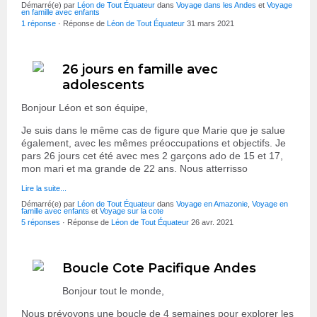
Démarré(e) par
Léon de Tout Équateur
dans
Voyage dans les Andes
et
Voyage
en famille avec enfants
1 réponse
· Réponse de
Léon de Tout Équateur
31 mars 2021
26 jours en famille avec
adolescents
Bonjour Léon et son équipe,
Je suis dans le même cas de figure que Marie que je salue
également, avec les mêmes préoccupations et objectifs. Je
pars 26 jours cet été avec mes 2 garçons ado de 15 et 17,
mon mari et ma grande de 22 ans. Nous atterrisso
Lire la suite...
Démarré(e) par
Léon de Tout Équateur
dans
Voyage en Amazonie
,
Voyage en
famille avec enfants
et
Voyage sur la cote
5 réponses
· Réponse de
Léon de Tout Équateur
26 avr. 2021
Boucle Cote Pacifique Andes
Bonjour tout le monde,
Nous prévoyons une boucle de 4 semaines pour explorer les